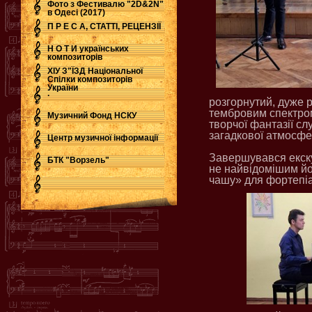
Фото з Фестивалю "2D&2N"
в Одесі (2017)
П Р Е С А, СТАТТІ, РЕЦЕНЗІЇ
Н О Т И українських
композиторів
ХІУ З"ЇЗД Національної
Спілки композиторів
України
.
розгорнутий, дуже р
тембровим спектром
Музичний Фонд НСКУ
творчої фантазії сл
загадкової атмосфе
Центр музичної інформації
Завершувався екску
БТК "Ворзель"
не найвідомішим йо
чашу»
для фортепі