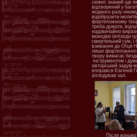
сюжет, знаний ще я
відтворений у бага
жодного разу ніком
відобразити молитв
фортепіанному твор
треба думати, відчу
надзвичайно виразн
монодію (епізоди о
смертельний сум, і 
взивання до Отця Н
лише фортепіанног
твору вимагає безд
інструментом і дуж
авторський задум м
впорався Євгеній Г
аплодував зал.
Після концер