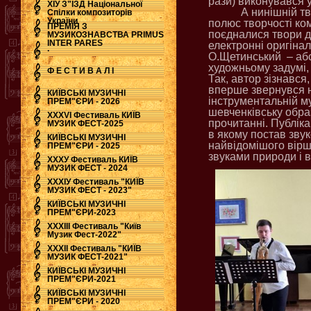
рази) виконувався у 
ХІУ З"ЇЗД Національної
А нинішній тв
Спілки композиторів
України
полюс творчості ко
ПРЕМІЯ З
поєдналися твори д
МУЗИКОЗНАВСТВА PRIMUS
INTER PARES
електронні оригінал
.
О.Щетинський
– аб
художньому задумі, 
Ф Е С Т И В А Л І
Так, автор зізнався
вперше звернувся н
КИЇВСЬКІ МУЗИЧНІ
інструментальній му
ПРЕМ"ЄРИ - 2026
шевченківську обра
ХХХVI Фестиваль КИЇВ
прочитанні. Публік
МУЗИК ФЕСТ-2025
в якому постав звук
КИЇВСЬКІ МУЗИЧНІ
найвідомішого вірш
ПРЕМ"ЄРИ - 2025
звуками природи і ві
ХХХУ Фестиваль КИЇВ
МУЗИК ФЕСТ - 2024
ХХХІУ Фестиваль "КИЇВ
МУЗИК ФЕСТ - 2023"
КИЇВСЬКІ МУЗИЧНІ
ПРЕМ"ЄРИ-2023
ХХХІІІ Фестиваль "Київ
Музик Фест-2022"
ХХХІІ Фестиваль "КИЇВ
МУЗИК ФЕСТ-2021"
КИЇВСЬКІ МУЗИЧНІ
ПРЕМ"ЄРИ-2021
КИЇВСЬКІ МУЗИЧНІ
ПРЕМ"ЄРИ - 2020