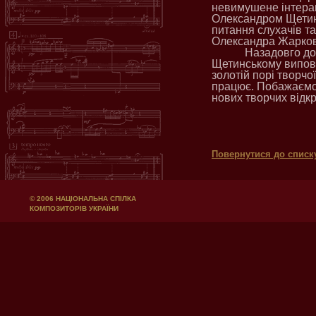
невимушене інтерак
Олександром Щетинс
питання слухачів т
Олександра Жарков
Назадовго до
Щетинському виповн
золотій порі творчої
працює. Побажаємо 
нових творчих відкр
Т
Повернутися до списк
© 2006 НАЦІОНАЛЬНА СПІЛКА
КОМПОЗИТОРІВ УКРАЇНИ