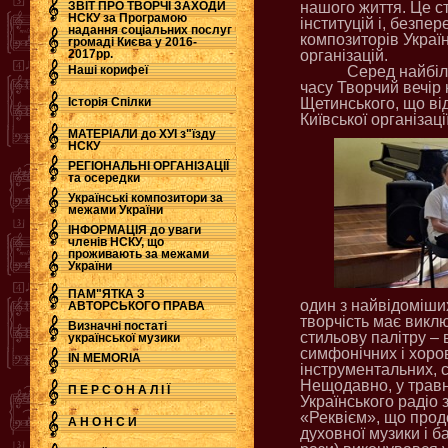
ЗВІТ ПРО ТВОРЧІ ЗАХОДИ
нашого життя. Це ст
НСКУ за Програмою
інституцій і, безпе
надання соціальних послуг
.
композиторів Україн
громаді Києва у 2016-
2017рр.
організацій.
Наші корифеї
Серед найбіл
часу Творчий вечір
Історія Спілки
Щетинського, що в
Київської організац
МАТЕРІАЛИ до ХУІ з"їзду
НСКУ
РЕГІОНАЛЬНІ ОРГАНІЗАЦІЇ
та осередки
Українські композитори за
межами України
ІНФОРМАЦІЯ до уваги
членів НСКУ, що
проживають за межами
України
ПАМ"ЯТКА З
один з найвідоміших
АВТОРСЬКОГО ПРАВА
творчість має викл
Визначні постаті
стильову палітру –
української музики
симфонічних і хоро
IN MEMORIA
інструментальних, 
Нещодавно, у травн
П Е Р С О Н А Л І Ї
Українського радіо
«Реквієм», що прод
А Н О Н С И
духовної музики і б