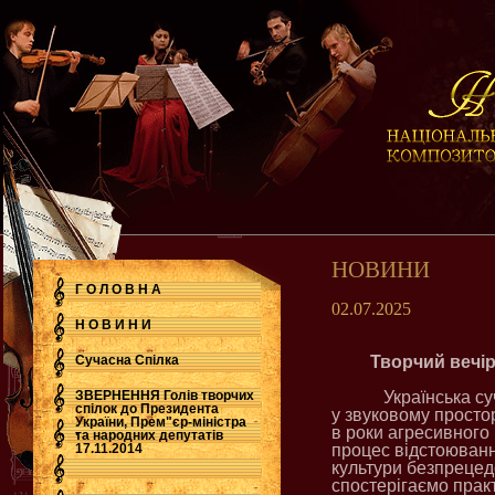
НОВИНИ
Г О Л О В Н А
02.07.2025
Н О В И Н И
Сучасна Cпілка
Творчий вечі
ЗВЕРНЕННЯ Голів творчих
Українська с
спілок до Президента
у звуковому простор
України, Прем"єр-міністра
.
в роки агресивного 
та народних депутатів
17.11.2014
процес відстоюванн
культури безпрецед
спостерігаємо прак