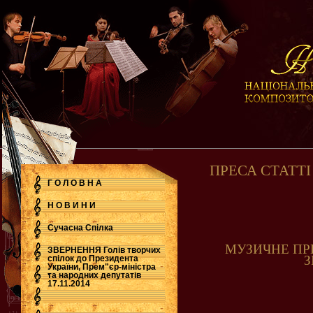
ПРЕСА СТАТТІ
Г О Л О В Н А
Н О В И Н И
Сучасна Cпілка
МУЗИЧНЕ ПР
ЗВЕРНЕННЯ Голів творчих
З
спілок до Президента
України, Прем"єр-міністра
.
та народних депутатів
17.11.2014