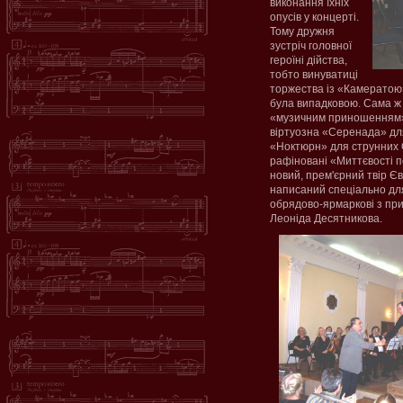
виконання їхніх
опусів у концерті.
Тому дружня
зустріч головної
героїні дійства,
тобто винуватиці
торжества із «Камератою»
була випадковою. Сама ж
«музичним приношенням» 
віртуозна «Серенада» дл
«Ноктюрн» для струнних О
рафіновані «Миттєвості п
новий, прем'єрний твір Є
написаний спеціально для 
обрядово-ярмаркові з при
Леоніда Десятникова.