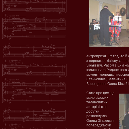
антрепризи. От тоді-то й
з перших років існування
Зінькевич. Разом з цим ко
колишнього Радянського С
момент молодих і перспек
Станковича, Валентина С
Верещагіна, Олега Ківи й 
Саме про цих ще
мало відомих
талановитих
авторів і їхні
добутки
розповідала
Олена Зінькевич,
попереджаючи