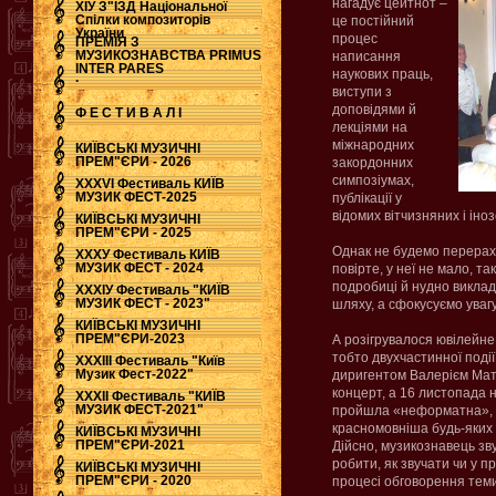
нагадує цейтнот –
ХІУ З"ЇЗД Національної
Спілки композиторів
це постійний
України
процес
ПРЕМІЯ З
МУЗИКОЗНАВСТВА PRIMUS
написання
INTER PARES
наукових праць,
.
виступи з
доповідями й
Ф Е С Т И В А Л І
лекціями на
міжнародних
КИЇВСЬКІ МУЗИЧНІ
ПРЕМ"ЄРИ - 2026
закордонних
симпозіумах,
ХХХVI Фестиваль КИЇВ
МУЗИК ФЕСТ-2025
публікації у
відомих вітчизняних і ін
КИЇВСЬКІ МУЗИЧНІ
ПРЕМ"ЄРИ - 2025
Однак не будемо перерахов
ХХХУ Фестиваль КИЇВ
МУЗИК ФЕСТ - 2024
повірте, у неї не мало, т
подробиці й нудно виклада
ХХХІУ Фестиваль "КИЇВ
МУЗИК ФЕСТ - 2023"
шляху, а сфокусуємо увагу 
КИЇВСЬКІ МУЗИЧНІ
ПРЕМ"ЄРИ-2023
А розігрувалося ювілейне
тобто двухчастинної події
ХХХІІІ Фестиваль "Київ
Музик Фест-2022"
диригентом Валерієм Мат
концерт, а 16 листопада н
ХХХІІ Фестиваль "КИЇВ
МУЗИК ФЕСТ-2021"
пройшла «неформатна», в
красномовніша будь-яких с
КИЇВСЬКІ МУЗИЧНІ
ПРЕМ"ЄРИ-2021
Дійсно, музикознавець зв
робити, як звучати чи у пр
КИЇВСЬКІ МУЗИЧНІ
ПРЕМ"ЄРИ - 2020
процесі обговорення тем