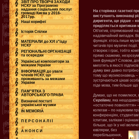
ЗВІТ ПРО ТВОРЧІ ЗАХОДИ
НСКУ за Програмою
надання соціальних послуг
На сторінках газетної п
.
громаді Києва у 2016-
виступають виконавці різ
2017рр.
диригенти, ще рідше – ко
Наші корифеї
приділяється критикам-
Об'єктив, спрямований на к
Історія Спілки
надзвичайний випадок. Во
функція: хтось пише музик
МАТЕРІАЛИ до ХУІ з"їзду
НСКУ
читачів про музичні події.
створює і грає, тобто ком
РЕГІОНАЛЬНІ ОРГАНІЗАЦІЇ
та осередки
прямо скажемо, незрозум
їхня функція? Словом, доси
Українські композитори за
межами України
миготять в якості підписів
думку вже давно потрібно
ІНФОРМАЦІЯ до уваги
членів НСКУ, що
тому що музикознавець – 
проживають за межами
зустрічаються цікаві осо
України
піде мова, тим більше що
ПАМ"ЯТКА З
АВТОРСЬКОГО ПРАВА
Думаю, що не помилюся, я
Сергіївни
, яка нещодавно
Визначні постаті
української музики
«остаточне повноліття» –
колегам – по науковим пр
IN MEMORIA
конференціях, студентам –
іспитам, залікам і оцінкам
П Е Р С О Н А Л І Ї
більше, що їх у неї величе
ювілярки, без
А Н О Н С И
перебільшення,