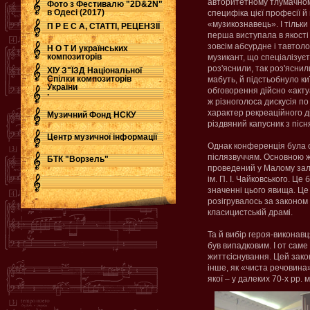
авторитетному тлумачно
Фото з Фестивалю "2D&2N"
в Одесі (2017)
специфіка цієї професії 
«музикознавець». І тільки
П Р Е С А, СТАТТІ, РЕЦЕНЗІЇ
перша виступала в якості
зовсім абсурдне і тавтол
Н О Т И українських
композиторів
музикант, що спеціалізуєт
роз'яснили, так роз'ясни
ХІУ З"ЇЗД Національної
Спілки композиторів
мабуть, й підстьобнуло к
України
обговорення дійсно «акту
.
ж різноголоса дискусія п
характер рекреаційного д
Музичний Фонд НСКУ
різдвяний капусник з піс
Центр музичної інформації
Однак конференція була с
післязвуччям. Основною ж
БТК "Ворзель"
проведений у Малому залі
ім. П. І. Чайковського. Це
значенні цього явища. Це
розігрувалось за законом т
класицистській драмі.
Та й вибір героя-виконав
був випадковим. І от саме
життєіснування. Цей зако
інше, як «чиста речовина»
якої – у далеких 70-х рр. 