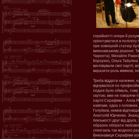
сприйнятті опери й розумі
орієнтуватися в полілогу г
при зовнішній статиці бул
виконавському рішенні. Т
Чарнота), Михайло Ракосі
Корзухін), Ольга Табуліна
виспівували свої партії, 
виразити роль мімікою, і
Треба віддати належне, на
відчувалося по професійн
подачі було обмаль, тому
скутою, вже не говорячи 
партії Серафіми – Алла Ро
навпаки, одна з головних
Голубков, немов відповід
Анатолій Юрченко. Знахо
близькості друг від друга
образно обіграти любовні 
спектакль так жодного ра
Виконавиця Серафіми усе