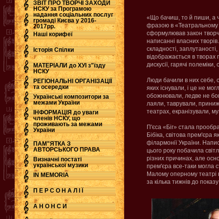
ЗВІТ ПРО ТВОРЧІ ЗАХОДИ
НСКУ за Програмою
надання соціальних послуг
«Що бачиш, то й пиши, а ч
.
громаді Києва у 2016-
фразою в «Театральному
2017рр.
сформулював закон творч
Наші корифеї
написанні власних творів.
складності, заплутаності,
Історія Спілки
відображається в творах 
дискусії, гарячі полеміки, 
МАТЕРІАЛИ до ХУІ з"їзду
НСКУ
Люди бачили в них себе, с
РЕГІОНАЛЬНІ ОРГАНІЗАЦІЇ
та осередки
яких існували, і це не мо
обожнювали, ледве не бо
Українські композитори за
межами України
лаяли, таврували, приниж
театрах, екранізували, му
ІНФОРМАЦІЯ до уваги
членів НСКУ, що
проживають за межами
П'єса «Біг» стала прооб
України
Бібіка, світова прем'єра 
філармонії України. Напис
ПАМ"ЯТКА З
АВТОРСЬКОГО ПРАВА
цього року побачила світ
різних причинах, але осн
Визначні постаті
української музики
прем'єра все-таки могла с
Малому оперному театрі в
IN MEMORIA
за кілька тижнів до пока
П Е Р С О Н А Л І Ї
А Н О Н С И