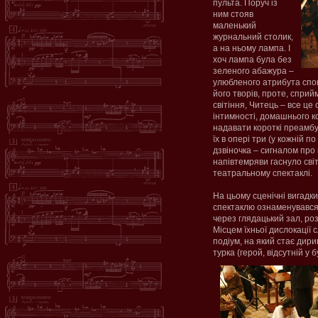
пульта. Поруч із
ним стояв
маленький
журнальний столик,
а на ньому лампа. І
хоч лампа була без
зеленого абажура –
улюбленого атрибута спог
його творів, проте, сприй
світіння, Читець – все ц
інтимності, домашнього 
надавати короткі преамбу
їх в опері три (у кожній 
дзвіночка – сигналом про
напівтемряви гаснуло світ
театральному спектаклі.
На цьому сценічні вигадки
спектаклю ознаменувався
через глядацький зал, роз
Місцем їхньої дислокації 
подіум, на який стає дири
турка (герой, відсутній у 