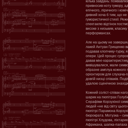
кілька завдань: пожвавлюв
привносив ноту гумору, ад
епічного, ліричного і комі
дивний хоча б тим, що не 
гумористичної стихії. Ре
спектаклю відтінок постм
високе з низьким, класику
перформансах.
Але на цьому не завершил
лакей Антуан Грищенко ви
подавав хлопчику-турку, я
опери. Цей процес супро
давав міні-характеристик
вивішувалися, мали симво
образне амплуа кожного 
орієнтиром для слухача-г
довгій низці співаків. По
удалою сценічною знахід
Кожний соліст-співак наг
шарик на пюпітрах Голубк
Серафіми Корзухіної симво
людей «не від світу цього
пюпітрі Парамона Корзухі
бюрократа. Мотузка – сим
пюпітрі Хлудова, ліхтарик
Африкана, шапка-папаха 