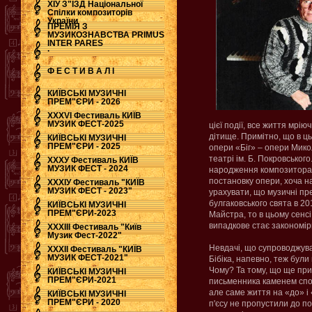
ХІУ З"ЇЗД Національної
Спілки композиторів
України
ПРЕМІЯ З
МУЗИКОЗНАВСТВА PRIMUS
INTER PARES
.
Ф Е С Т И В А Л І
КИЇВСЬКІ МУЗИЧНІ
ПРЕМ"ЄРИ - 2026
ХХХVI Фестиваль КИЇВ
МУЗИК ФЕСТ-2025
цієї події, все життя мр
дітище. Примітно, що в ць
КИЇВСЬКІ МУЗИЧНІ
ПРЕМ"ЄРИ - 2025
опери «Біг» – опери Мик
театрі ім. Б. Покровського
ХХХУ Фестиваль КИЇВ
МУЗИК ФЕСТ - 2024
народження композитора, 
постановку опери, хоча н
ХХХІУ Фестиваль "КИЇВ
МУЗИК ФЕСТ - 2023"
урахувати, що музичні пр
булгаковського свята в 20
КИЇВСЬКІ МУЗИЧНІ
ПРЕМ"ЄРИ-2023
Майстра, то в цьому сенс
випадкове стає закономір
ХХХІІІ Фестиваль "Київ
Музик Фест-2022"
Невдачі, що супроводжув
ХХХІІ Фестиваль "КИЇВ
МУЗИК ФЕСТ-2021"
Бібіка, напевно, теж бул
Чому? Та тому, що ще при 
КИЇВСЬКІ МУЗИЧНІ
ПРЕМ"ЄРИ-2021
письменника каменем спот
але саме життя на «до» і 
КИЇВСЬКІ МУЗИЧНІ
ПРЕМ"ЄРИ - 2020
п'єсу не пропустили до пос