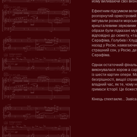
йому виливаючи свої виз
Ефектним підсумком вели
розгорнутий оркестровий 
імітували розкати морськи
кришталевими звуковими 
образи були підказані му
відповідно до сюжету, «т
Серафіма, Голубків і Хл
назад у Росію, намагаючис
страшний сон, у Росію, де
Серафіма.
Однак остаточний фінальн
виконувалася хором a cape
із шести картин опери. М
безгрішності, вищої справ
владний час, як те, чому н
гримаси Історії. Це божес
Кінець спектаклю... Завіса