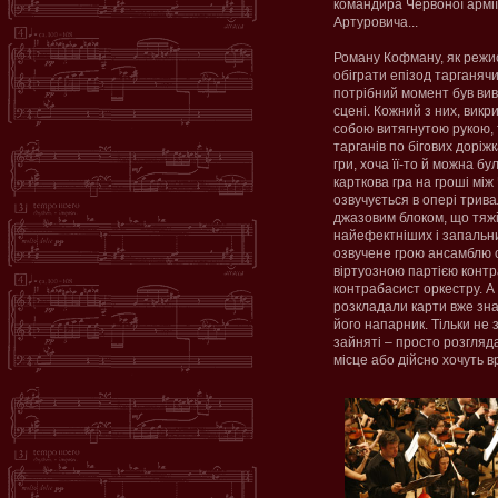
командира Червоної армії
Артуровича...
Роману Кофману, як режис
обіграти епізод тарганячи
потрібний момент був вив
сцені. Кожний з них, вик
собою витягнутою рукою, 
тарганів по бігових доріж
гри, хоча її-то й можна б
карткова гра на гроші мі
озвучується в опері трив
джазовим блоком, що тяжіє
найефектніших і запальних
озвучене грою ансамблю с
віртуозною партією контр
контрабасист оркестру. А 
розкладали карти вже зна
його напарник. Тільки не 
зайняті – просто розгляда
місце або дійсно хочуть вр