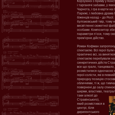
Корзухіної з Криму у Конс
і тарганячі забавки, у я
Чарнота, і гра в карти н
Парижі, і любовна драма 
біженців назад – до Росії.
булгаковський твір, тому
висвітленні сюжетної фаб
особами. Композитор збер
параметри п’єси, тому ск
прем’єрне дійство.
Роман Кофман запропону
спектаклю. Всі герої були
практично всі, за винятко
спектаклю перебували на 
синкретичних дійств Страв
все що грало, танцювало, 
розмістилися одночасно хо
герої-солісти, які в певни
природну позицію стосовн
обличчями, ті ж, що тимча
повернені до залу спино
ширми, властиво, театрал
таки алюзії до
Стравінського),
який розмістився в
центрі, біля
диригентського