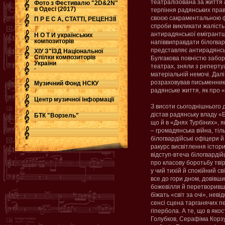
театралізована за життя
Фото з Фестивалю "2D&2N"
в Одесі (2017)
терпіння радянських прав
своєю сакраментальною фр
П Р Е С А, СТАТТІ, РЕЦЕНЗІЇ
спроби викликати жалість
антирадянської емігрантщ
Н О Т И українських
композиторів
напіввиправдати білогвардій
представляє антирадянсь
ХІУ З"ЇЗД Національної
Спілки композиторів
Булгакова повністю заборо
України
театрах, зняли з реперту
.
матеріальній немочі. Дал
розраховував письменник
Музичний Фонд НСКУ
радянське життя, як про 
Центр музичної інформації
З висоти сьогоднішнього д
дістав радянську владу «Б
БТК "Ворзель"
що й в «Днях Турбіних», я
– громадянська війна, тіль
білогвардійські офіцери й
ракурс висвітлення істори
відступ-втеча білогвардійц
про класову боротьбу твір
у чий тихій й спокійний с
все до гори дном, довівши
божевілля й перетворивши
біжать «світ за очі», нев
сенсі сцена тарганячих п
гіпербола. А те, що в якос
Голубков, Серафіма Корзу