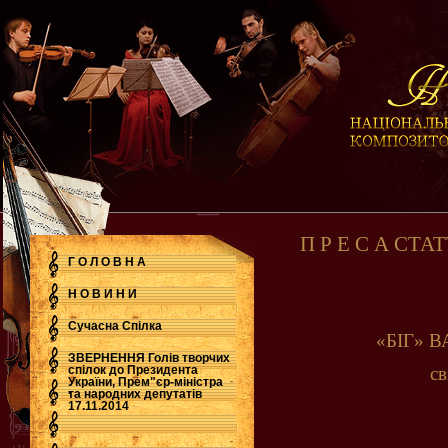
П Р Е С А СТАТТ
Г О Л О В Н А
Н О В И Н И
Сучасна Cпілка
«БІГ» 
ЗВЕРНЕННЯ Голів творчих
спілок до Президента
св
України, Прем"єр-міністра
.
та народних депутатів
17.11.2014