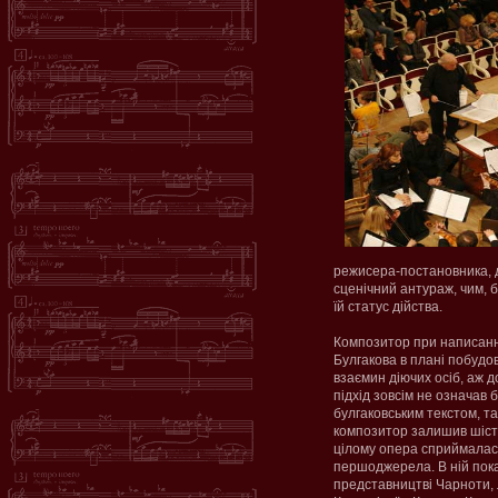
режисера-постановника,
сценічний антураж, чим, 
їй статус дійства.
Композитор при написанн
Булгакова в плані побудов
взаємин діючих осіб, аж д
підхід зовсім не означав 
булгаковським текстом, та
композитор залишив шість
цілому опера сприймалася
першоджерела. В ній показа
представництві Чарноти,