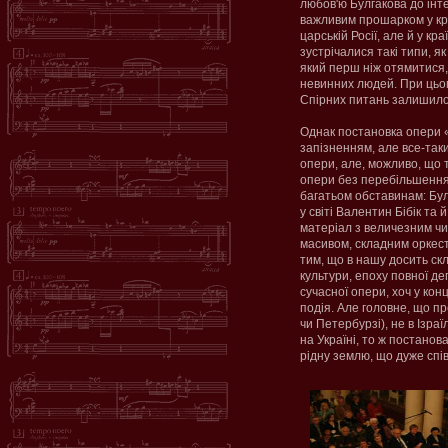
любов'ю Булгакова до інте
важливим прошарком у краї
царській Росії, але й у кр
зустрічалися такі типи, я
який перш ніж отямитися,
невинних людей. При цьому
Спірних питань залишилос
Однак постановка опери «
запізненням, але все-так
опери, але, можливо, що 
опери без перебільшення
багатьом обставинам: Бул
у світі Валентин Бібік та
матеріал з величезним чи
масивом, складним оркес
тим, що в нашу досить ск
культури, епоху повної де
сучасної опери, хоч у кон
подія. Але головне, що пр
чи Петербурзі), не в Ізра
на Україні, то ж постанов
рідну землю, що дуже спі