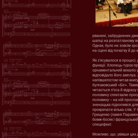
рванині, забруднених джин
шапці на розпатланому во
Однак, було не зовсім зр
на сцені від початку й до
Як з'ясувалося в процесі,
функції. Хлопець-турок пр
орнаментальний вокаліз у
відповідало його амплуа. 
напівшепотом читав книгу.
булгаковський «Біг». Так
читається п'єса й відразу
половину спектаклю просид
половину – на ній проспав.
зненацька підхопився для 
прокричати кілька слів. У 
Грищенко (лакея Парамон
бомж-босяк і французький
спецефект.
Можливо, що, увівши цих 