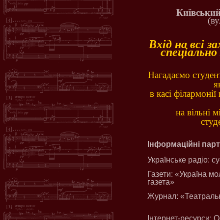
Київський
(ву
Вхід на всі з
спеціально 
Нагадаємо студент
я
в касі філармонії
на вільні м
студ
Інформаційні пар
Українське радіо: с
Газети: «Україна м
газета»
Журнал: «Театраль
Інтернет-ресурси: 