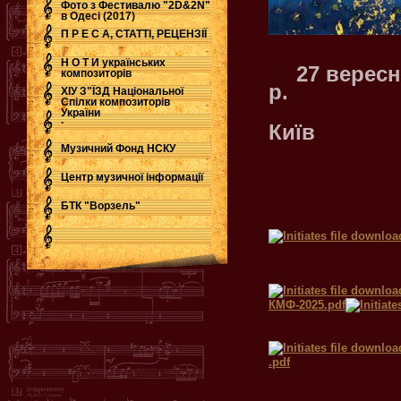
Фото з Фестивалю "2D&2N"
в Одесі (2017)
П Р Е С А, СТАТТІ, РЕЦЕНЗІЇ
Н О Т И українських
27 вересня
композиторів
р.
ХІУ З"ЇЗД Національної
Спілки композиторів
України
.
Київ
Музичний Фонд НСКУ
Центр музичної інформації
БТК "Ворзель"
КМФ-2025.pdf
.pdf