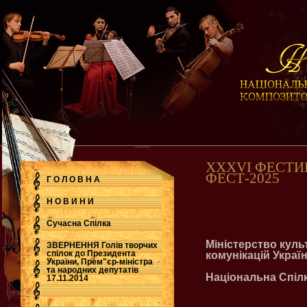
ХХХVI ФЕСТИ
ФЕСТ-2025
Г О Л О В Н А
Н О В И Н И
Сучасна Cпілка
Міністерство куль
ЗВЕРНЕННЯ Голів творчих
спілок до Президента
комунікацій Украї
України, Прем"єр-міністра
.
та народних депутатів
Національна Спілк
17.11.2014