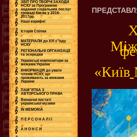
ЗВІТ ПРО ТВОРЧІ ЗАХОДИ
НСКУ за Програмою
ПРЕДСТАВ
надання соціальних послуг
.
громаді Києва у 2016-
2017рр.
Наші корифеї
Історія Спілки
Між
МАТЕРІАЛИ до ХУІ з"їзду
НСКУ
фе
РЕГІОНАЛЬНІ ОРГАНІЗАЦІЇ
та осередки
Українські композитори за
межами України
«Київ
ІНФОРМАЦІЯ до уваги
-
членів НСКУ, що
проживають за межами
України
ПАМ"ЯТКА З
АВТОРСЬКОГО ПРАВА
Визначні постаті
української музики
IN MEMORIA
П Е Р С О Н А Л І Ї
А Н О Н С И