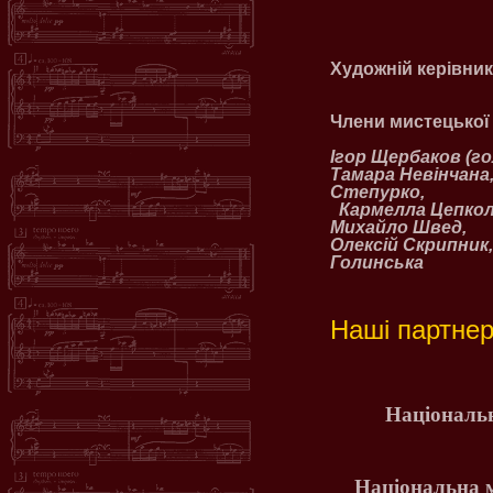
Художній керівник
Члени мистецької
Ігор Щербаков (го
Тамара Невінчана,
Степурко,
Кармелла Цепколе
Михайло Швед,
Олексій Скрипник
Голинська
Наші партнер
Національн
Національна 