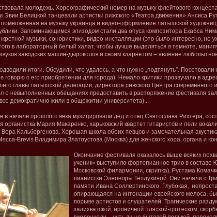
ствовала молодежь. Хореографический номер на музыку флейтового концерта
и Эвии Белицкой танцевали артистки рижского «Театра движения» Ансиса Ру
, помноженная на музыку украинца и видео-оформление латышской художни
ублики. Запоминающимся эпизодом стали два опуса композитора Екабса Нима
кретной музыки, сонористики, видео-инсталляции (это было интересно, но уж
того в лабораторный белый халат, чтобы лучше выделяться в темноте, мани
звуков заводских машин-дыроколов и своим кларнетом – явление любопытное
дводили итоги. Обсудили, что удалось, а что нужно „подтянуть”. Посетовали 
не говорю о его приобретении для города). Немало критики прозвучало в адр
шего главы латышской делегации, директора рижского Центра современного и
зал о невыполненных обещаниях предоставить в распоряжение фестиваля за
все демократично жили в общежитии университета)...
де в начале прошлого века музицировали дед и отец Святослава Рихтера, сос
я органистка Мария Макаренко, харьковский квартет гитаристов и пели вокал
о Вера Кальбергенова. Хорошая школа обоих певцов и замечательная акустик
есса-Brevis Владимира Златоустова (Москва) для женского хора, органа и ко
Окончание фестиваля оказалось выше всяких похва
ученик» выступило фортепианное трио в составе 
Московской филармонии, скрипка), Рустама Комачк
пианистки Элеоноры Теплухиной. Они начали с Тр
памяти Ивана Соллертинского. Глубокая, непроста
опирающаяся на интонации еврейского мелоса, бы
порыве артистов и слушателей. Трагические разду
залихватской, ироничной пляской-гротеском, скорб