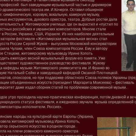
прожил в Житомире. В талантливом музыканте смолоду
 профессий: был заведующим музыкальной частью и дирижером
-драматического театра им. И.Кочерги. Оставил обширное
: симфоническую, хоровую, вокальную, камерную музыку,
ных инструментов, духового оркестра, театра. Добрые ростки дала
еятельность в Житомирском училище, где он вырастил и «пустил по
естных российских и украинских композиторов. Многие стали
т в России, Украине, США, Израиле. Из них наиболее деятельным
низатором фестиваля «Житомирская музыкальная весна» стал
усств России Сергей Жуков – выпускник Московской консерватории
хаила Чулаки, член Союза композиторов России. Ему и автору
ре Стецюке, житомирскому музыковеду Ирине Копоть
дить ежегодно весной музыкальный форум его памяти. Уже
уществляет художественное руководство фестиваля. Жукову
а кафедры музыки Житомирского унивеситета им. И.Франко во
науке Натальей Сейко и заведующей кафедрой Оксаной Плотницкой.
ценатов, спонсоров, но при поддержке областного Союза поляков Украины (пр
иации объединенных искусств (президент Маргарита Моисеева) – фестиваль 
иверситет даже издал сборник статей по проблемам современной музыки.
ждое утро проходила научно-практическая конференция, потом дневной и ве
ународного статуса фестиваля, и ежедневно звучала музыка определенной 
омпозиторы-исполнители. Россия».
янские народы на культурной карте Европы (Украина,
ровела житомирский музыковед Ирина Копоть,
тор серьезного искусства в родном городе.
гла на плечи ровенского камерного оркестра