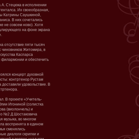
 А. Стецюка в исполнении
тенталса. Их своеобразная,
цы Катрины Саушкиной,
ниса. В них сочетались
е не совсем ново). Хотя
пулирующего на фоне экрана
.
на отсутствие пяти тысяч
ес чиновников Житомира, в
скусства Каспарса
л филармонии и обеспечить
тоялся концерт духовной
исты: контртенор Рустам
а доставили удовольствие. В
нтртенора.
л. В проекте «Учитель-
Юлии Игониной (солистка
ова (виолончель) и
ио №2 Д.Шостаковича
я музыка, во многом
ла воспринята в едином
мья сменялись
ные диалоги скрипки и