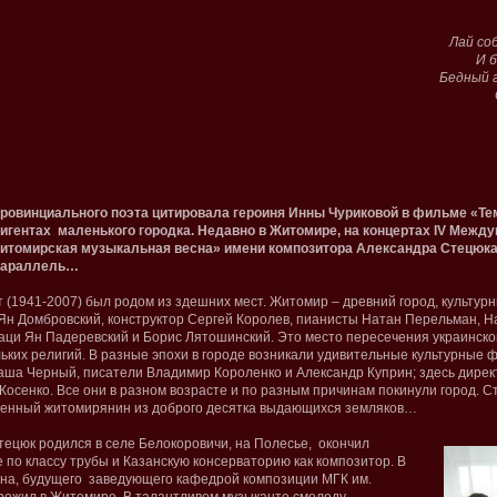
Лай соб
И 
Бедный г
ровинциального поэта цитировала героиня Инны Чуриковой в фильме «Тем
гентах маленького городка. Недавно в Житомире, на концертах IV Межд
итомирская музыкальная весна» имени композитора Александра Стецюка
 параллель…
(1941-2007) был родом из здешних мест. Житомир – древний город, культур
н Домбровский, конструктор Сергей Королев, пианисты Натан Перельман, Н
аци Ян Падеревский и Борис Лятошинский. Это место пересечения украинской,
ольких религий. В разные эпохи в городе возникали удивительные культурны
аша Черный, писатели Владимир Короленко и Александр Куприн; здесь дире
Косенко. Все они в разном возрасте и по разным причинам покинули город. С
венный житомирянин из доброго десятка выдающихся земляков…
ецюк родился в селе Белокоровичи, на Полесье, окончил
по классу трубы и Казанскую консерваторию как композитор. В
ана, будущего заведующего кафедрой композиции МГК им.