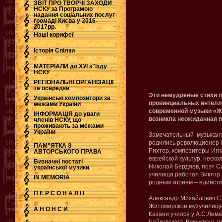
ЗВІТ ПРО ТВОРЧІ ЗАХОДИ
НСКУ за Програмою
надання соціальних послуг
.
громаді Києва у 2016-
2017рр.
Наші корифеї
Історія Спілки
МАТЕРІАЛИ до ХУІ з"їзду
НСКУ
РЕГІОНАЛЬНІ ОРГАНІЗАЦІЇ
та осередки
Эти немудреные стихи п
Українські композитори за
провинциальных интелли
межами України
современной музыки «Ж
ІНФОРМАЦІЯ до уваги
возникла неожиданная
членів НСКУ, що
проживають за межами
України
Замечательный музыкант 
родились революционер Я
ПАМ"ЯТКА З
Рихтер, композиторы Игн
АВТОРСЬКОГО ПРАВА
еврейской культур, неск
Визначні постаті
Николай Бердяев, поэт С
української музики
училища работал Виктор 
IN MEMORIA
родным корням – единст
П Е Р С О Н А Л І Ї
Александр Михайлович Ст
Житомирское музучилище 
А Н О Н С И
Казани учился у А.С.Лем