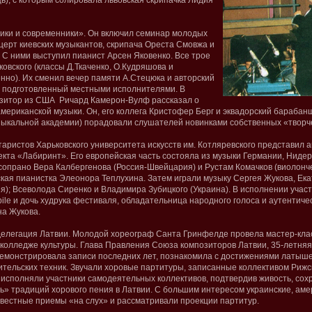
ь), с которым солировала львовская скрипачка Лидия
ики и современники». Он включил семинар молодых
церт киевских музыкантов, скрипача Ореста Смовжа и
 С ними выступил пианист Арсен Яковенко. Все трое
овского (классы Д.Ткаченко, О.Кудряшова и
нно). Их сменил вечер памяти А.Стецюка и авторский
, подготовленный местными исполнителями. В
озитор из США Ричард Камерон-Вулф рассказал о
мериканской музыки. Он, его коллега Кристофер Берг и эквадорский барабан
зыкальной академии) порадовали слушателей новинками собственных «творч
итаристов Харьковского университета искусств им. Котляревского представил
кта «Лабиринт». Его европейская часть состояла из музыки Германии, Ниде
сопрано Вера Калбергенова (Россия-Швейцария) и Рустам Комачков (виолонче
кая пианистка Элеонора Теплухина. Затем играли музыку Сергея Жукова, Ек
я); Всеволода Сиренко и Владимира Зубицкого (Украина). В исполнении уча
le и дочь худрука фестиваля, обладательница народного голоса и аутентиче
на Жукова.
делегация Латвии. Молодой хореограф Санта Гринфелде провела мастер-кла
 колледже культуры. Глава Правления Союза композиторов Латвии, 35-летня
одемонстрировала записи последних лет, познакомила с достижениями латыше
ительских техник. Звучали хоровые партитуры, записанные коллективом Рижс
исполняли участники самодеятельных коллективов, подтвердив живость, сохр
ь» традиций хорового пения в Латвии. С большим интересом украинские, аме
вестные приемы «на слух» и рассматривали проекции партитур.