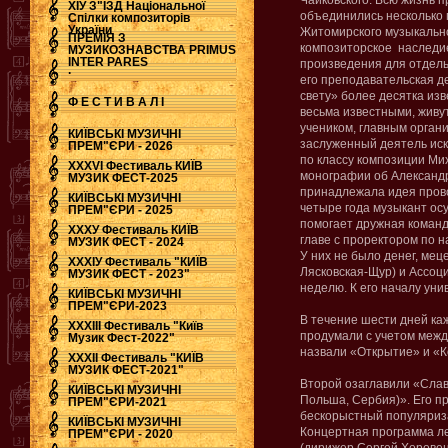
Чайковского. Всю жизнь 
ХІУ З"ЇЗД Національної
объединились несколько
Спілки композиторів
України
Житомирского музыкально
ПРЕМІЯ З
композиторское наследие
МУЗИКОЗНАВСТВА PRIMUS
INTER PARES
произведения для отдель
.
его преподавательская д
свету» более десятка изв
Ф Е С Т И В А Л І
весьма известными, живу
учеником, главным орга
КИЇВСЬКІ МУЗИЧНІ
заслуженный деятель иск
ПРЕМ"ЄРИ - 2026
по классу композиции Ми
ХХХVI Фестиваль КИЇВ
монографии об Александ
МУЗИК ФЕСТ-2025
принадлежала идея прово
КИЇВСЬКІ МУЗИЧНІ
четыре года музыкант ос
ПРЕМ"ЄРИ - 2025
помогает дружная команд
ХХХУ Фестиваль КИЇВ
главе с проректором по 
МУЗИК ФЕСТ - 2024
У них не было денег, ме
ХХХІУ Фестиваль "КИЇВ
Лясковская-Щур) и Ассоц
МУЗИК ФЕСТ - 2023"
неделю. К его началу ун
КИЇВСЬКІ МУЗИЧНІ
ПРЕМ"ЄРИ-2023
В течение шести дней ка
ХХХІІІ Фестиваль "Київ
продумали с учетом межд
Музик Фест-2022"
назвали «Открытие» и «К
ХХХІІ Фестиваль "КИЇВ
МУЗИК ФЕСТ-2021"
Второй озаглавили «Слав
КИЇВСЬКІ МУЗИЧНІ
Польша, Сербия)». Его п
ПРЕМ"ЄРИ-2021
бескорыстный популяриза
КИЇВСЬКІ МУЗИЧНІ
Концертная программа ле
ПРЕМ"ЄРИ - 2020