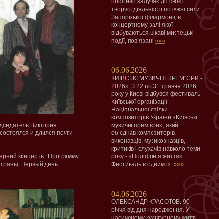
постійно залучає до своєї
творчої діяльності потужні сили
Запорізької філармонії, в
концертному залі якої
відбуваються цікаві мистецькі
»»»
події, пов’язані
06.06.2026
КИЇВСЬКІ МУЗИЧНІ ПРЕМ"ЄРИ -
2026». З 22 по 31 травня 2026
року у Києві відбувся фестиваль
Київської організації
Національної спілки
композиторів України «Київські
едседатель Виктория
музичні прем’єри», який
состоялся и длился почти
об’єднав композиторів,
виконавців, музикознавців,
критиків і слухачів навколо теми
черний концерты. Программу
року - «Поліфонія життя».
»»»
страны. Первый день
Фестиваль є одним із
04.06.2026
ОЛЕКСАНДР КРАСОТОВ. 90-
річчя від дня народження. У
насиченому культурному житті