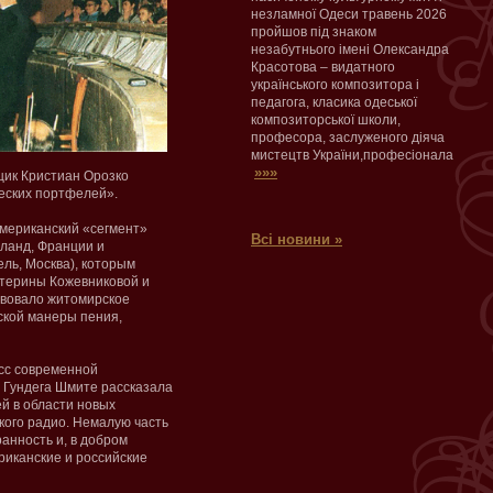
незламної Одеси травень 2026
пройшов під знаком
незабутнього імені Олександра
Красотова – видатного
українського композитора і
педагога, класика одеської
композиторської школи,
професора, заслуженого діяча
мистецтв України,професіонала
»»»
щик Кристиан Орозко
еских портфелей».
 американский «сегмент»
Всі новини »
рланд, Франции и
ль, Москва), которым
атерины Кожевниковой и
ствовало житомирское
ской манеры пения,
сс современной
я Гундега Шмите рассказала
й в области новых
кого радио. Немалую часть
анность и, в добром
риканские и российские