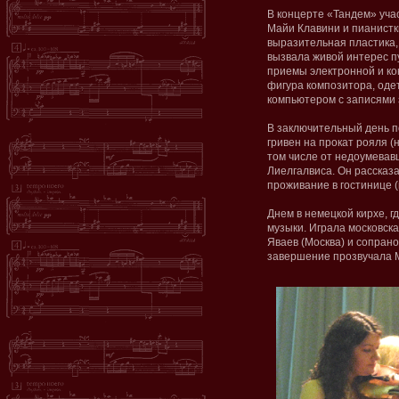
В концерте «Тандем» уча
Майи Клавини и пианистк
выразительная пластика
вызвала живой интерес п
приемы электронной и кон
фигура композитора, оде
компьютером с записями 
В заключительный день по
гривен на прокат рояля (
том числе от недоумевав
Лиелгалвиса. Он расска
проживание в гостинице (
Днем в немецкой кирхе, г
музыки. Играла московска
Яваев (Москва) и сопран
завершение прозвучала М