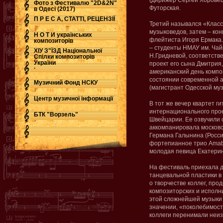
(дирижер Сергей Хоровец
Фото з Фестивалю "2D&2N"
Футорская.
в Одесі (2017)
П Р Е С А, СТАТТІ, РЕЦЕНЗІЇ
Третий назывался «Класс
музыковедов, затем – кон
Н О Т И українських
флейтиста Игоря Ермака.
композиторів
– студенты НМАУ им. Чайк
ХІУ З"ЇЗД Національної
Н.Гридневой, соответстве
Спілки композиторів
України
проект его сына Дмитрия
.
американский день комп
состоянии современной а
Музичний Фонд НСКУ
(магистрант Одесской му
Центр музичної інформації
В тот же вечер квартет г
интернационального прое
БТК "Ворзель"
Швейцарии. Ее озвучили 
аккомпанировала московс
Германа Галынина (Росси
фортепианное трио Amabi
молодая певица Екатери
На фестиваль приехала 
танцевальной пластики в
о творчестве коллег, пр
композиторских и исполн
этой сложнейшей музыки 
значении, «поколебимост
коллеги перенимали неиз