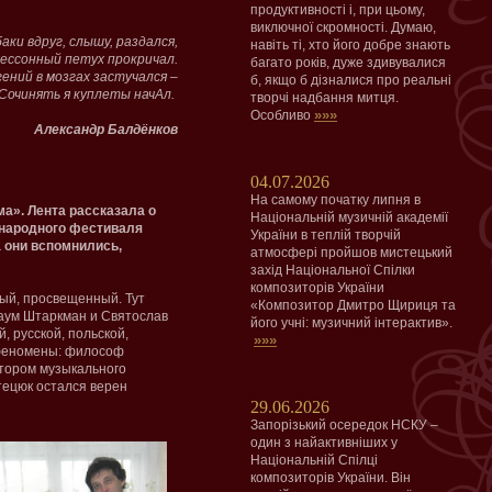
продуктивності і, при цьому,
виключної скромності. Думаю,
аки вдруг, слышу, раздался,
навіть ті, хто його добре знають
бессонный петух прокричал.
багато років, дуже здивувалися
ений в мозгах застучался –
б, якщо б дізналися про реальні
Сочинять я куплеты начАл.
творчі надбання митця.
»»»
Особливо
Александр Балдёнков
04.07.2026
На самому початку липня в
а». Лента рассказала о
Національній музичній академії
ународного фестиваля
України в теплій творчій
 они вспомнились,
атмосфері пройшов мистецький
захід Національної Спілки
композиторів України
ный, просвещенный. Тут
«Композитор Дмитро Щириця та
аум Штаркман и Святослав
його учні: музичний інтерактив».
 русской, польской,
»»»
е феномены: философ
ктором музыкального
тецюк остался верен
29.06.2026
Запорізький осередок НСКУ –
один з найактивніших у
Національній Спілці
композиторів України. Він